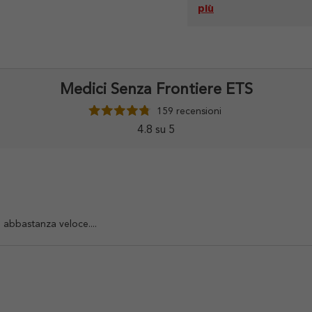
più
Medici Senza Frontiere ETS
159 recensioni
4.8 su 5
e abbastanza veloce....