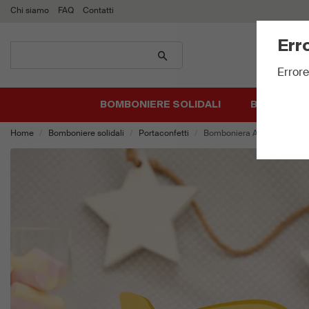
Chi siamo
FAQ
Contatti
Err
Cerca
prodotti
Errore
BOMBONIERE SOLIDALI
BIGLIETTI 
Home
Bomboniere solidali
Portaconfetti
Bomboniera Aeroplanino Gi