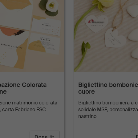
pazione Colorata
Bigliettino bombonie
one
cuore
zione matrimonio colorata
Bigliettino bomboniera a 
, carta Fabriano FSC
solidale MSF, personalizza
nastrino
Dona