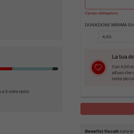
Campo obbligatorio
DONAZIONE MINIMA SU
−
La tua d
Con 4,50 eu
all'uso che 
tante piccol
 a 5 volte tanto
tutte l
Benefici fiscali: