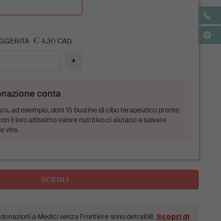
€ 4,50
GGERITA
CAD.
+
onazione conta
ro, ad esempio, doni 15 bustine di cibo terapeutico pronte
con il loro altissimo valore nutritivo ci aiutano a salvare
e vite.
SCEGLI
e donazioni a Medici senza Frontiere sono detraibili
Scopri di