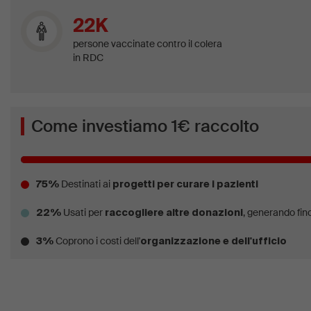
22K
persone vaccinate contro il colera
in RDC
Come investiamo 1€ raccolto
Destinati ai
75%
progetti per curare i pazienti
Usati per
, generando fino
22%
raccogliere altre donazioni
Coprono i costi dell'
3%
organizzazione e dell'ufficio