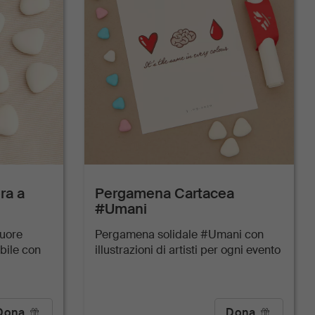
ra a
Pergamena Cartacea
#Umani
cuore
Pergamena solidale #Umani con
bile con
illustrazioni di artisti per ogni evento
Dona
Dona