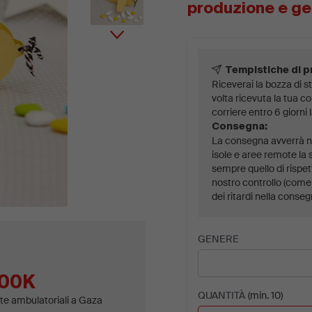
aggiuntiva.
produzione e ge
Tempistiche di 
Riceverai la bozza di st
volta ricevuta la tua 
corriere entro 6 giorni 
Consegna:
La consegna avverrà ne
isole e aree remote la 
sempre quello di rispet
nostro controllo (come 
dei ritardi nella conseg
GENERE
00K
QUANTITÀ
(min. 10)
ite ambulatoriali a Gaza