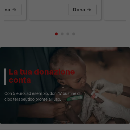
Dona
Dona
La tua donazione
conta
Con 5 euro, ad esempio, doni 17 bustine di
cibo terapeutico pronte all’uso.