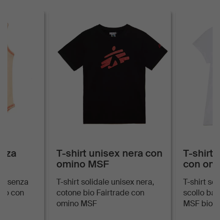
enza
T-shirt unisex nera con
T-shirt
omino MSF
con om
co senza
T-shirt solidale unisex nera,
T-shirt so
bio con
cotone bio Fairtrade con
scollo ba
omino MSF
MSF bio