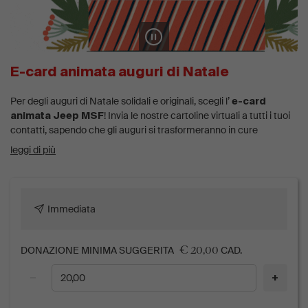
E-card animata auguri di Natale
Per degli auguri di Natale solidali e originali, scegli l’
e-card
! Invia le nostre cartoline virtuali a tutti i tuoi
animata Jeep MSF
contatti, sapendo che gli auguri si trasformeranno in cure
mediche essenziali per uomini, donne e bambini in oltre 70 Paesi
leggi di più
del mondo dove c'è più bisogno.
Ti basterà indicare il nome della persona e il messaggio che gli
vuoi dedicare, noi ti invieremo un link da condividere con lei. Ogni
augurio inviato con queste e-card contribuirà a sostenere Medici
Immediata
Senza Frontiere e renderà davvero speciali le tue festività.
€ 20,00
DONAZIONE MINIMA SUGGERITA
CAD.
−
+