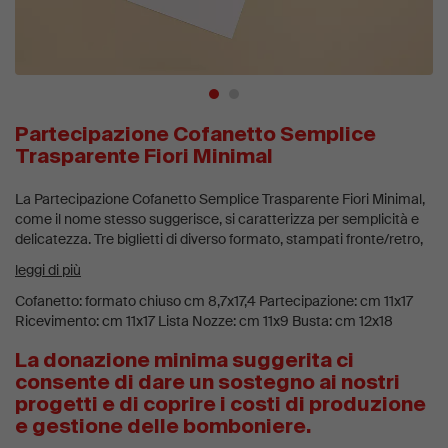
Partecipazione Cofanetto Semplice
Trasparente Fiori Minimal
La Partecipazione Cofanetto Semplice Trasparente Fiori Minimal,
come il nome stesso suggerisce, si caratterizza per semplicità e
delicatezza. Tre biglietti di diverso formato, stampati fronte/retro,
sono racchiusi in un cofanetto semplice in carta trasparente
leggi di più
stampata a tema "fiori". La chiusura è un tondino adesivo oro/rose
gold.
Cofanetto: formato chiuso cm 8,7x17,4 Partecipazione: cm 11x17
Ricevimento: cm 11x17 Lista Nozze: cm 11x9 Busta: cm 12x18
*sono incluse 2 modifiche dell'anteprima. Per le ulteriori
La donazione minima suggerita ci
modifiche è richiesto una donazione aggiuntiva.
consente di dare un sostegno ai nostri
progetti e di coprire i costi di produzione
e gestione delle bomboniere.