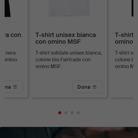
nera con
T-shirt unisex bianca
T-shirt
con omino MSF
omino 
nna nera
T-shirt solidale unisex bianca,
T-shirt so
on omino
cotone bio Fairtrade con
cotone bio
omino MSF
omino MS
Dona
Dona