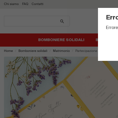
Chi siamo
FAQ
Contatti
Err
Cerca
prodotti
Errore
BOMBONIERE SOLIDALI
BIGLIETTI 
Home
Bomboniere solidali
Matrimonio
Partecipazione gialla con fiori