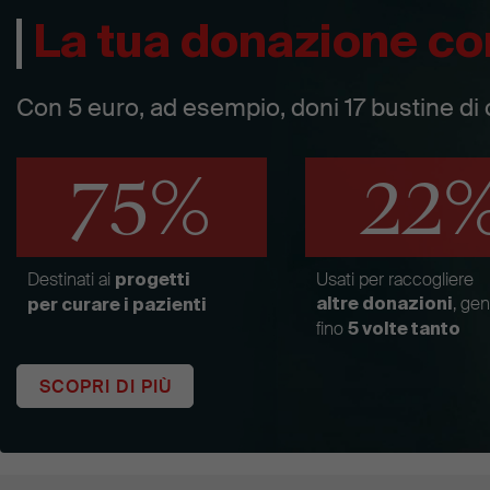
La tua donazione co
Con 5 euro, ad esempio, doni 17 bustine di 
75%
22
Destinati ai
Usati per raccogliere
progetti
, ge
altre donazioni
per curare i pazienti
fino
5 volte tanto
SCOPRI DI PIÙ