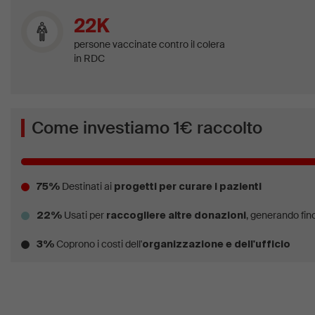
22K
persone vaccinate contro il colera
in RDC
Come investiamo 1€ raccolto
Destinati ai
75%
progetti per curare i pazienti
Usati per
, generando fino
22%
raccogliere altre donazioni
Coprono i costi dell'
3%
organizzazione e dell'ufficio