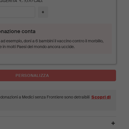
€ 5,00
GGERITA
CAD.
+
onazione conta
ad esempio, doni a 6 bambini il vaccino contro il morbillo,
e in molti Paesi del mondo ancora uccide.
PERSONALIZZA
e donazioni a Medici senza Frontiere sono detraibili
Scopri di