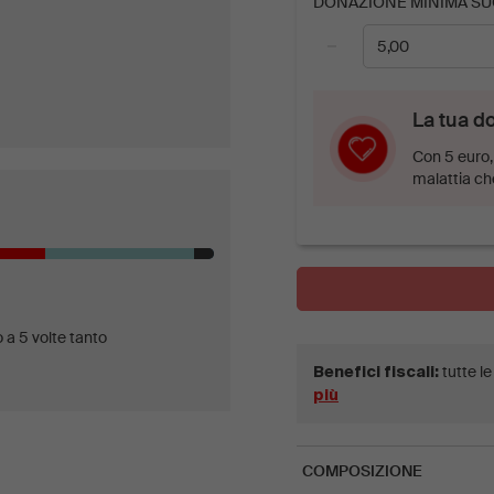
DONAZIONE MINIMA SU
−
La tua d
Con 5 euro, 
malattia ch
 a 5 volte tanto
tutte l
Benefici fiscali:
più
COMPOSIZIONE