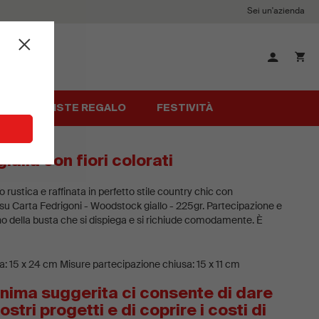
Sei un'azienda
Chiudi
×
ALI
LISTE REGALO
FESTIVITÀ
ialla con fiori colorati
rustica e raffinata in perfetto stile country chic con
e su Carta Fedrigoni - Woodstock giallo - 225gr. Partecipazione e
erno della busta che si dispiega e si richiude comodamente. È
olina coordinata.
l'anteprima. Per le ulteriori modifiche è richiesto una donazione
: 15 x 24 cm Misure partecipazione chiusa: 15 x 11 cm
nima suggerita ci consente di dare
stri progetti e di coprire i costi di