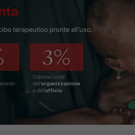
nta
cibo terapeutico pronte all’uso.
%
3%
Coprono i costi
nerando
dell'
organizzazione
e dell'
ufficio