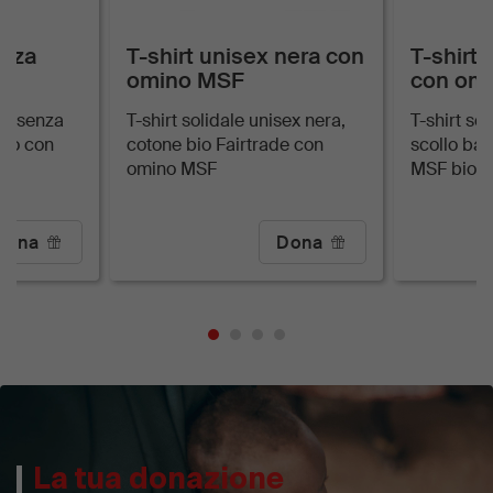
enza
T-shirt unisex nera con
T-shirt
omino MSF
con om
co senza
T-shirt solidale unisex nera,
T-shirt so
bio con
cotone bio Fairtrade con
scollo ba
omino MSF
MSF bio
Dona
Dona
La tua donazione