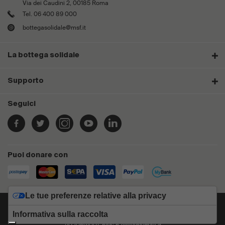
Via dei Caudini 2, 00185 Roma
Tel. 06 400 89 000
bottegasolidale@msf.it
La bottega solidale
Supporto
Seguici
Puoi donare con
Le tue preferenze relative alla privacy
Medici Senza Frontiere ETS, Via dei Caudini 2, 00185 Roma (RM) -
C.F. 97096120585
Informativa sulla raccolta
Managed by b2x s.r.l con sede in Roma, Via Coponia 8, P.IVA
11020591001, pec: b2x@legalmail.it