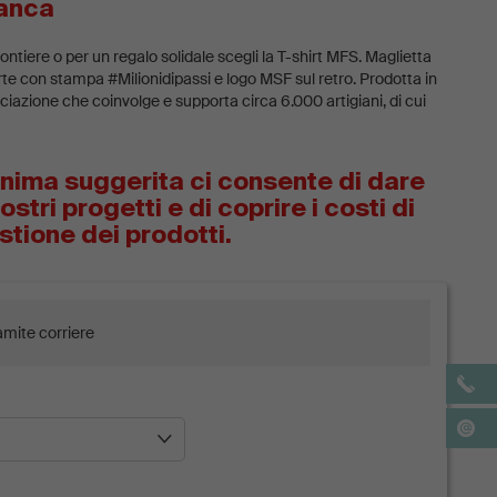
ianca
ontiere o per un regalo solidale scegli la T-shirt MFS. Maglietta
e con stampa #Milionidipassi e logo MSF sul retro. Prodotta in
azione che coinvolge e supporta circa 6.000 artigiani, di cui
 di programmi di assistenza sanitaria, educativi, di genere,
o adeguato per il loro lavoro. 100% cotone Bio e certificata
nima suggerita ci consente di dare
stri progetti e di coprire i costi di
tione dei prodotti.
ramite corriere