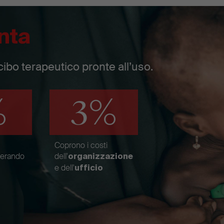
nta
cibo terapeutico pronte all’uso.
%
3%
Coprono i costi
nerando
dell'
organizzazione
e dell'
ufficio