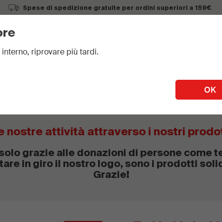
Spese di spedizione gratuite per ordini superiori a 159€
ore
 interno, riprovare più tardi.
E PARTECIPAZIONI
REGALI SOLIDALI
REGALI VIRTU
OK
e nostre attività attraverso i nostri prodot
olo grazie alle donazioni di persone come t
tare in giro il nostro logo, sono i prodotti solid
Grazie!