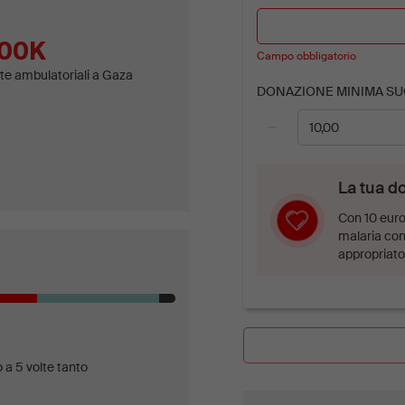
00K
Campo obbligatorio
ite ambulatoriali a Gaza
DONAZIONE MINIMA SU
−
La tua d
Con 10 euro,
malaria con
appropriato
 a 5 volte tanto