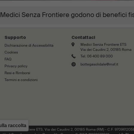
 Medici Senza Frontiere godono di benefici fi
Supporto
Contattaci
Medici Senza Frontiere ETS
Dichiarazione di Accessibilità
Via dei Caudini 2, 00185 Roma
Cookies
Tel. 06 400 89 000
FAQ
bottegasolidale@msf.it
Privacy policy
Resi e Rimborsi
Termini e condizioni
lla raccolta
edici Senza Frontiere ETS, Via dei Caudini 2, 00185 Roma (RM) - C.F. 970961205