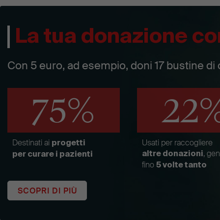
La tua donazione co
Con 5 euro, ad esempio, doni 17 bustine di 
75%
22
Destinati ai
Usati per raccogliere
progetti
, ge
altre donazioni
per curare i pazienti
fino
5 volte tanto
SCOPRI DI PIÙ