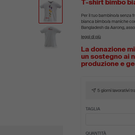
T-shirt bimbo b
Per il tuo bambino/a senza fr
bianca bimbo/a maniche cort
Bangladesh da Aarong, associ
l’85% donne, che beneficiano
leggi di più
oltre a ricevere uno stipendi
Fairtrade.
La donazione mi
un sostegno ai no
produzione e ges
5 giorni lavorativi t
TAGLIA
QUANTITÀ