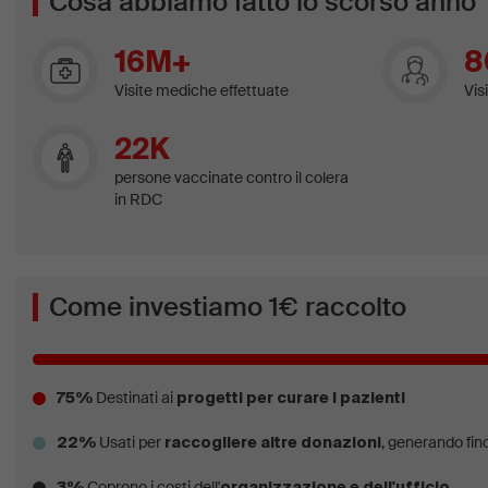
Cosa abbiamo fatto lo scorso anno
16M+
8
Visite mediche effettuate
Vis
22K
persone vaccinate contro il colera
in RDC
Come investiamo 1€ raccolto
Destinati ai
75%
progetti per curare i pazienti
Usati per
, generando fino
22%
raccogliere altre donazioni
Coprono i costi dell'