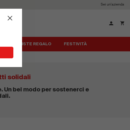
Sei un'azienda
Chiudi
×
ALI
LISTE REGALO
FESTIVITÀ
ti solidali
e. Un bel modo per sostenerci e
ali.