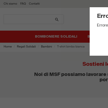
Chi siamo
FAQ
Contatti
Err
Cerca
prodotti
Errore
BOMBONIERE SOLIDALI
BIGLIETTI 
Home
Regali Solidali
Bambini
T-shirt bimbo bianca
Sostieni l
Noi di MSF possiamo lavorare s
por