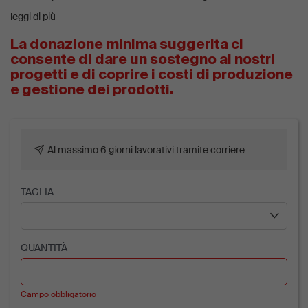
sinistra. 100% cotone bio e certificata Fairtrade. Prodotta da
leggi di più
Armstrong Kinitting Mills, azienda tessile del sud dell’India che
impiega 2.000 lavoratori. Segue elevati standard ambientali e
La donazione minima suggerita ci
garantisce ai propri lavoratori un salario dignitoso, assistenza
consente di dare un sostegno ai nostri
medica, un ambiente lavorativo sicuro e formazione professionale.
progetti e di coprire i costi di produzione
e gestione dei prodotti.
Al massimo 6 giorni lavorativi tramite corriere
TAGLIA
QUANTITÀ
Campo obbligatorio