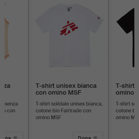
enza
T-shirt unisex bianca
T-shirt
con omino MSF
omino 
co senza
T-shirt solidale unisex bianca,
T-shirt so
bio con
cotone bio Fairtrade con
cotone bio
omino MSF
omino MS
Dona
Dona