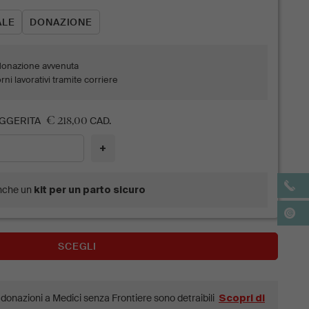
va tramite un link che rimanda a una nuova pagina web e non
ALE
DONAZIONE
A donazione avvenuta
rni lavorativi tramite corriere
€ 218,00
GGERITA
CAD.
+
nche un
kit per un parto sicuro
SCEGLI
e donazioni a Medici senza Frontiere sono detraibili
Scopri di