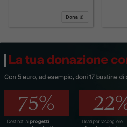
Dona
La tua donazione co
Con 5 euro, ad esempio, doni 17 bustine di 
75%
22
Destinati ai
Usati per raccogliere
progetti