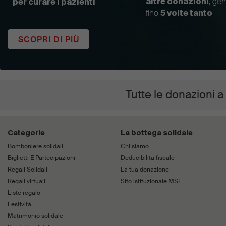
, ge
altre donazioni
per curare i pazienti
fino
5 volte tanto
SCOPRI DI PIÙ
Tutte le donazioni a
Categorie
La bottega solidale
Bomboniere solidali
Chi siamo
Biglietti E Partecipazioni
Deducibilità fiscale
Regali Solidali
La tua donazione
Regali virtuali
Sito istituzionale MSF
Liste regalo
Festività
Matrimonio solidale