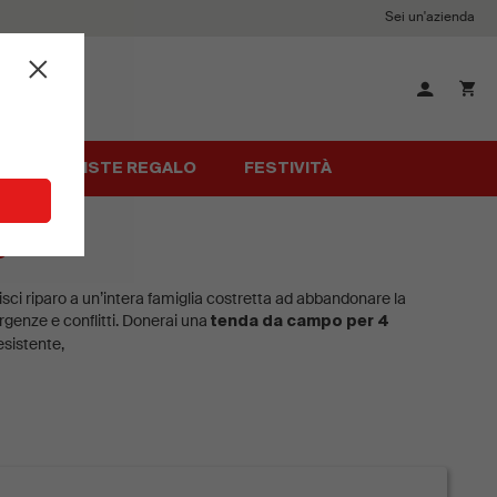
Sei un'azienda
Chiudi
×
ALI
LISTE REGALO
FESTIVITÀ
o
sci riparo a un’intera famiglia costretta ad abbandonare la
genze e conflitti. Donerai una
tenda da campo per 4
esistente,
 il tuo gesto di solidarietà! Scegli la versione
cartacea o
i e scrivi il tuo augurio speciale. In poche semplici mosse il tuo
essere spedito!
 ciò che possiamo fare con la tua donazione.