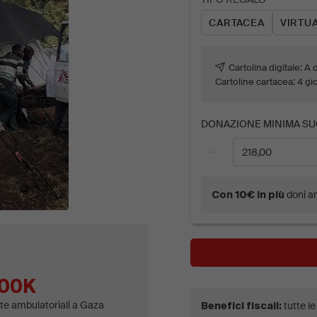
​*La cartolina virtuale arri
CARTACEA
VIRTU
tramite pdf.
Cartolina digitale: 
Cartoline cartacea: 4 gio
DONAZIONE MINIMA SU
−
doni a
Con 10€ in più
00K
ite ambulatoriali a Gaza
tutte l
Benefici fiscali: