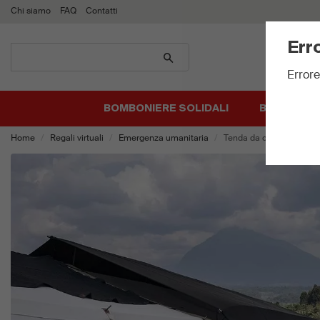
Chi siamo
FAQ
Contatti
Err
Cerca
prodotti
Errore
BOMBONIERE SOLIDALI
BIGLIETTI 
Home
Regali virtuali
Emergenza umanitaria
Tenda da campo