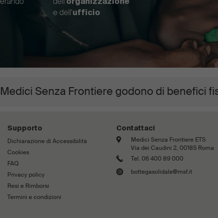
nerando
dell'
organizzazione
e dell'
ufficio
 Medici Senza Frontiere godono di benefici fi
Supporto
Contattaci
Medici Senza Frontiere ETS
Dichiarazione di Accessibilità
Via dei Caudini 2, 00185 Roma
Cookies
Tel. 06 400 89 000
FAQ
bottegasolidale@msf.it
Privacy policy
Resi e Rimborsi
Termini e condizioni