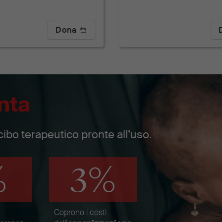
Dona
nta
cibo terapeutico pronte all’uso.
%
3%
Coprono i costi